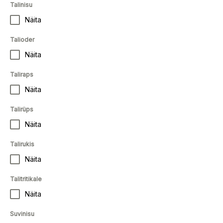
Talinisu
Näita
Talioder
Näita
Taliraps
Näita
Talirüps
Näita
Talirukis
Näita
Talitritikale
Näita
Suvinisu