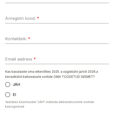
Äriregistri kood:
*
Kontaktisik:
*
Emaili aadress
*
Kas kasutasite oma ettevõttes 2025. a sügiskülvi ja/või 2026.a
kevadkülvil kaitsealuste sortide OMA TOODETUD SEEMET?
JAH
EI
Vastates küsimusele "JAH" märkida deklaratsioonile sortide
kasvupinnad