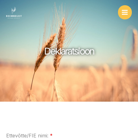
Skip
to
content
Deklaratsioon
Ettevõtte/FIE nimi:
*