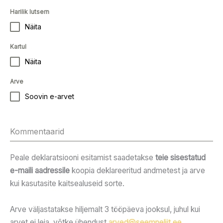
Harilik lutsern
Näita
Kartul
Näita
Arve
Soovin e-arvet
Kommentaarid
Peale deklaratsiooni esitamist saadetakse
teie sisestatud
e-maili aadressile
koopia deklareeritud andmetest ja arve
kui kasutasite kaitsealuseid sorte.
Arve väljastatakse hiljemalt 3 tööpäeva jooksul, juhul kui
arvet ei leia, võtke ühendust
arved@seemneliit.ee