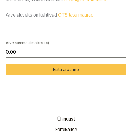
Arve aluseks on kehtivad
OTS tasu määrad
.
Arve summa (ilma km-ta)
Esita aruanne
Ühingust
Sordikaitse